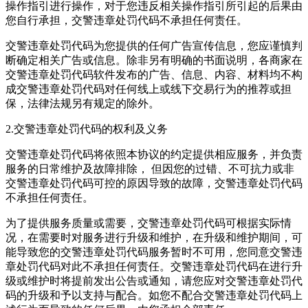
操作指引进行操作，对于您违反相关操作指引所引起的后果由
您自行承担，交警违章处罚代码不承担任何责任。
交警违章处罚代码为您提供的任何广告宣传信息，您应谨慎判
断确定相关广告或信息。除非另有明确的书面说明，各商家在
交警违章处罚代码软件发布的广告、信息、内容、材料均不构
成交警违章处罚代码对任何线上或线下交易行为的推荐或担
保，法律法规另有规定的除外。
2.交警违章处罚代码的权利及义务
交警违章处罚代码将依照本协议的约定提供相应服务，并负责
服务的日常维护及故障排除， 但因您的过错、不可抗力或非
交警违章处罚代码可控的原因导致的故障，交警违章处罚代码
不承担任何责任。
为了提供服务质量或需要，交警违章处罚代码可根据实际情
况，在需要时对服务进行升级和维护，在升级和维护期间，可
能导致您的交警违章处罚代码服务暂时不可用，您同意交警违
章处罚代码对此不承担任何责任。交警违章处罚代码在进行升
级或维护时将提前发出公告或通知，请您应对交警违章处罚代
码的升级和予以支持与配合。如您不配合交警违章处罚代码上