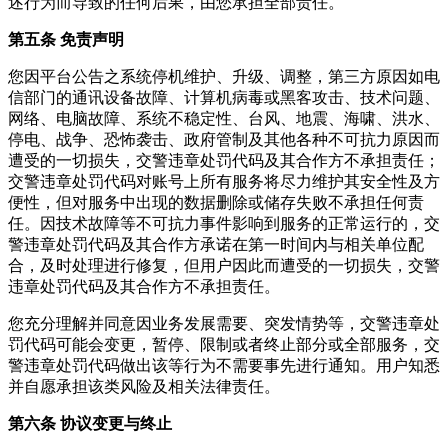
述行为而导致的任何后果，由您承担全部责任。
第五条 免责声明
您因平台公告之系统停机维护、升级、调整，第三方原因如电
信部门的通讯设备故障、计算机病毒或黑客攻击、技术问题、
网络、电脑故障、系统不稳定性、台风、地震、海啸、洪水、
停电、战争、恐怖袭击、政府管制及其他各种不可抗力原因而
遭受的一切损失，交警违章处罚代码及其合作方不承担责任；
交警违章处罚代码对账号上所有服务将尽力维护其安全性及方
便性，但对服务中出现的数据删除或储存失败不承担任何责
任。因技术故障等不可抗力事件影响到服务的正常运行的，交
警违章处罚代码及其合作方承诺在第一时间内与相关单位配
合，及时处理进行修复，但用户因此而遭受的一切损失，交警
违章处罚代码及其合作方不承担责任。
您充分理解并同意因业务发展需要、突发情势等，交警违章处
罚代码可能会变更，暂停、限制或者终止部分或全部服务，交
警违章处罚代码做出该等行为不需要事先进行通知。用户知悉
并自愿承担该类风险及相关法律责任。
第六条 协议变更与终止