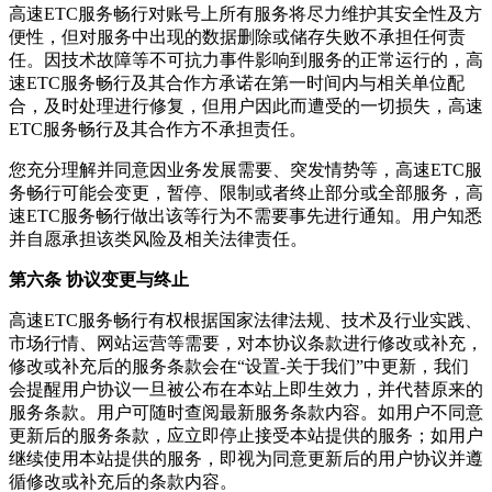
高速ETC服务畅行
对账号上所有服务将尽力维护其安全性及方
便性，但对服务中出现的数据删除或储存失败不承担任何责
任。因技术故障等不可抗力事件影响到服务的正常运行的，
高
速ETC服务畅行
及其合作方承诺在第一时间内与相关单位配
合，及时处理进行修复，但用户因此而遭受的一切损失，
高速
ETC服务畅行
及其合作方不承担责任。
您充分理解并同意因业务发展需要、突发情势等，
高速ETC服
务畅行
可能会变更，暂停、限制或者终止部分或全部服务，
高
速ETC服务畅行
做出该等行为不需要事先进行通知。用户知悉
并自愿承担该类风险及相关法律责任。
第六条 协议变更与终止
高速ETC服务畅行
有权根据国家法律法规、技术及行业实践、
市场行情、网站运营等需要，对本协议条款进行修改或补充，
修改或补充后的服务条款会在“设置-关于我们”中更新，我们
会提醒用户协议一旦被公布在本站上即生效力，并代替原来的
服务条款。用户可随时查阅最新服务条款内容。如用户不同意
更新后的服务条款，应立即停止接受本站提供的服务；如用户
继续使用本站提供的服务，即视为同意更新后的用户协议并遵
循修改或补充后的条款内容。