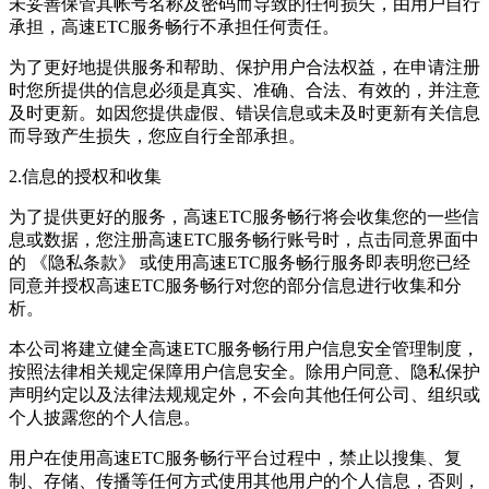
未妥善保管其帐号名称及密码而导致的任何损失，由用户自行
承担，
高速ETC服务畅行
不承担任何责任。
为了更好地提供服务和帮助、保护用户合法权益，在申请注册
时您所提供的信息必须是真实、准确、合法、有效的，并注意
及时更新。如因您提供虚假、错误信息或未及时更新有关信息
而导致产生损失，您应自行全部承担。
2.信息的授权和收集
为了提供更好的服务，
高速ETC服务畅行
将会收集您的一些信
息或数据，您注册
高速ETC服务畅行
账号时，点击同意界面中
的 《隐私条款》 或使用
高速ETC服务畅行
服务即表明您已经
同意并授权
高速ETC服务畅行
对您的部分信息进行收集和分
析。
本公司将建立健全
高速ETC服务畅行
用户信息安全管理制度，
按照法律相关规定保障用户信息安全。除用户同意、隐私保护
声明约定以及法律法规规定外，不会向其他任何公司、组织或
个人披露您的个人信息。
用户在使用
高速ETC服务畅行
平台过程中，禁止以搜集、复
制、存储、传播等任何方式使用其他用户的个人信息，否则，