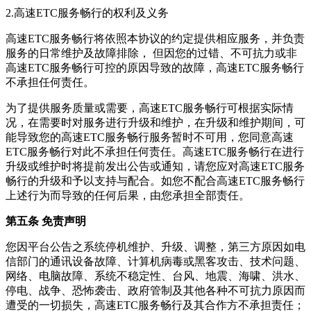
2.
高速ETC服务畅行
的权利及义务
高速ETC服务畅行
将依照本协议的约定提供相应服务，并负责
服务的日常维护及故障排除， 但因您的过错、不可抗力或非
高速ETC服务畅行
可控的原因导致的故障，
高速ETC服务畅行
不承担任何责任。
为了提供服务质量或需要，
高速ETC服务畅行
可根据实际情
况，在需要时对服务进行升级和维护，在升级和维护期间，可
能导致您的
高速ETC服务畅行
服务暂时不可用，您同意
高速
ETC服务畅行
对此不承担任何责任。
高速ETC服务畅行
在进行
升级或维护时将提前发出公告或通知，请您应对
高速ETC服务
畅行
的升级和予以支持与配合。如您不配合
高速ETC服务畅行
上述行为而导致的任何后果，由您承担全部责任。
第五条 免责声明
您因平台公告之系统停机维护、升级、调整，第三方原因如电
信部门的通讯设备故障、计算机病毒或黑客攻击、技术问题、
网络、电脑故障、系统不稳定性、台风、地震、海啸、洪水、
停电、战争、恐怖袭击、政府管制及其他各种不可抗力原因而
遭受的一切损失，
高速ETC服务畅行
及其合作方不承担责任；