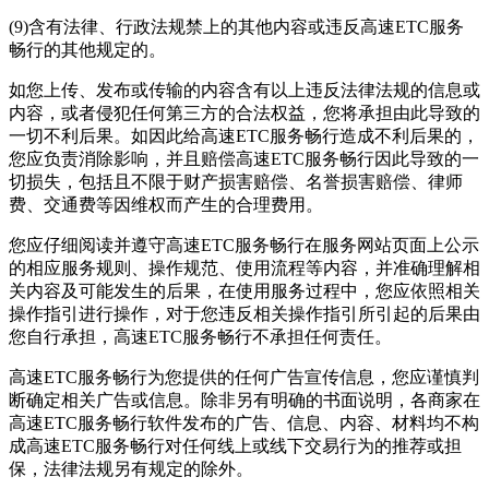
(9)含有法律、行政法规禁上的其他内容或违反
高速ETC服务
畅行
的其他规定的。
如您上传、发布或传输的内容含有以上违反法律法规的信息或
内容，或者侵犯任何第三方的合法权益，您将承担由此导致的
一切不利后果。如因此给
高速ETC服务畅行
造成不利后果的，
您应负责消除影响，并且赔偿
高速ETC服务畅行
因此导致的一
切损失，包括且不限于财产损害赔偿、名誉损害赔偿、律师
费、交通费等因维权而产生的合理费用。
您应仔细阅读并遵守
高速ETC服务畅行
在服务网站页面上公示
的相应服务规则、操作规范、使用流程等内容，并准确理解相
关内容及可能发生的后果，在使用服务过程中，您应依照相关
操作指引进行操作，对于您违反相关操作指引所引起的后果由
您自行承担，
高速ETC服务畅行
不承担任何责任。
高速ETC服务畅行
为您提供的任何广告宣传信息，您应谨慎判
断确定相关广告或信息。除非另有明确的书面说明，各商家在
高速ETC服务畅行
软件发布的广告、信息、内容、材料均不构
成
高速ETC服务畅行
对任何线上或线下交易行为的推荐或担
保，法律法规另有规定的除外。