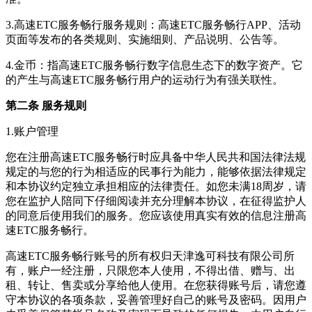
3.
高速ETC服务畅行
服务规则：
高速ETC服务畅行
APP、活动
页面等发布的各类规则、实施细则、产品说明、公告等。
4.金币：指
高速ETC服务畅行
数字信息生态下的数字资产。它
的产生与
高速ETC服务畅行
用户的运动行为有强关联性。
第二条 服务规则
1.账户管理
您在注册
高速ETC服务畅行
时应具备中华人民共和国法律法规
规定的与您的行为相适应的民事行为能力，能够依据法律规定
和本协议约定独立承担相应的法律责任。如您未满18周岁，请
您在监护人陪同下仔细阅读并充分理解本协议，在征得监护人
的同意后使用我们的服务。您应该使用真实有效的信息注册
高
速ETC服务畅行
。
高速ETC服务畅行
账号的所有权归
天津逸可科技有限公司
所
有，账户一经注册，只限您本人使用，不得出借、赠与、出
租、转让、售卖或分享给他人使用。在您获得账号后，请您遵
守本协议的各项条款，妥善管理好自己的账号及密码。因用户