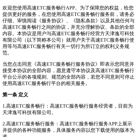
欢迎您使用
高速ETC服务畅行
APP。为了保障您的权益，给您
提供更好的服务，在您使用
高速ETC服务畅行
服务前，请务必
仔细、审慎阅读《服务协议》、《隐私条款》以及其他任何与
高速ETC服务畅行
之间的协议，并充分理解协议、条款的全部
内容。本协议是用户与
高速ETC服务畅行
经营方
天津逸可科技
有限公司
（以下简称本公司）就用户关于
高速ETC服务畅行
使
用等与
高速ETC服务畅行
有关一切行为所订立的权利义务规
范。
当您点击同意《
高速ETC服务畅行
服务协议》即表示您同意并
接受本协议的全部内容，愿意遵守本协议及
高速ETC服务畅行
平台公示的各项规则、规范的全部内容，若您不同意则可停止
使用
高速ETC服务畅行
平台的相关服务。
第一条 定义
1.
高速ETC服务畅行
：
高速ETC服务畅行
服务经营者，目前为
天津逸可科技有限公司
。
2.
高速ETC服务畅行
服务：
高速ETC服务畅行
服务APP上展示
并提供的各种功能服务，具体服务内容以您下载使用的版本为
准。